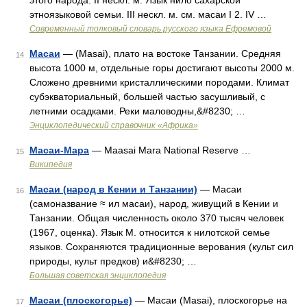
этого народа. II нескл. м. Язык нило сахарской
этноязыковой семьи. III нескл. м. см. масаи I 2. IV …
Современный толковый словарь русского языка Ефремовой
Масаи
— (Masai), плато на востоке Танзании. Средняя
14
высота 1000 м, отдельные горы достигают высоты 2000 м.
Сложено древними кристаллическими породами. Климат
субэкваториальный, большей частью засушливый, с
летними осадками. Реки маловодны,&#8230; …
Энциклопедический справочник «Африка»
Масаи-Мара
— Maasai Mara National Reserve …
15
Википедия
Масаи (народ в Кении и Танзании)
— Масаи
16
(самоназвание ≈ ил масаи), народ, живущий в Кении и
Танзании. Общая численность около 370 тысяч человек
(1967, оценка). Язык М. относится к нилотской семье
языков. Сохраняются традиционные верования (культ сил
природы, культ предков) и&#8230; …
Большая советская энциклопедия
Масаи (плоскогорье)
— Масаи (Masai), плоскогорье на
17