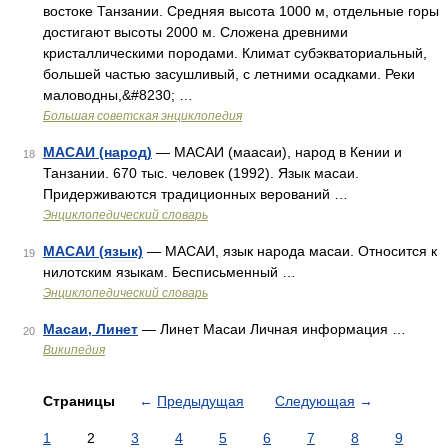
востоке Танзании. Средняя высота 1000 м, отдельные горы
достигают высоты 2000 м. Сложена древними
кристаллическими породами. Климат субэкваториальный,
большей частью засушливый, с летними осадками. Реки
маловодны,&#8230; …
Большая советская энциклопедия
МАСАИ (народ)
— МАСАИ (маасаи), народ в Кении и
18
Танзании. 670 тыс. человек (1992). Язык масаи.
Придерживаются традиционных верований …
Энциклопедический словарь
МАСАИ (язык)
— МАСАИ, язык народа масаи. Относится к
19
нилотским языкам. Бесписьменный …
Энциклопедический словарь
Масаи, Линет
— Линет Масаи Личная информация …
20
Википедия
Страницы
←
Предыдущая
Следующая
→
1
2
3
4
5
6
7
8
9